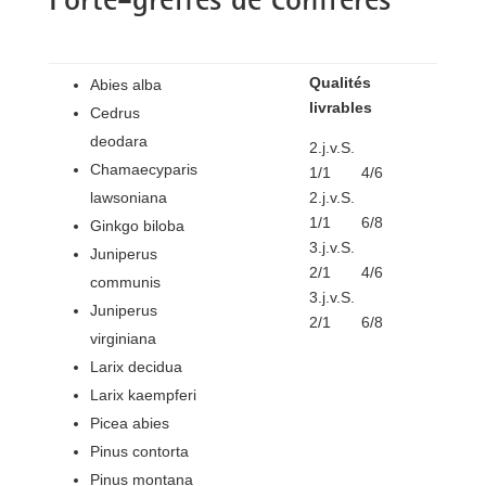
Porte-greffes de conifères
Qualités
Abies alba
livrables
Cedrus
deodara
2.j.v.S.
Chamaecyparis
1/1 4/6
lawsoniana
2.j.v.S.
1/1 6/8
Ginkgo biloba
3.j.v.S.
Juniperus
2/1 4/6
communis
3.j.v.S.
Juniperus
2/1 6/8
virginiana
Larix decidua
Larix kaempferi
Picea abies
Pinus contorta
Pinus montana