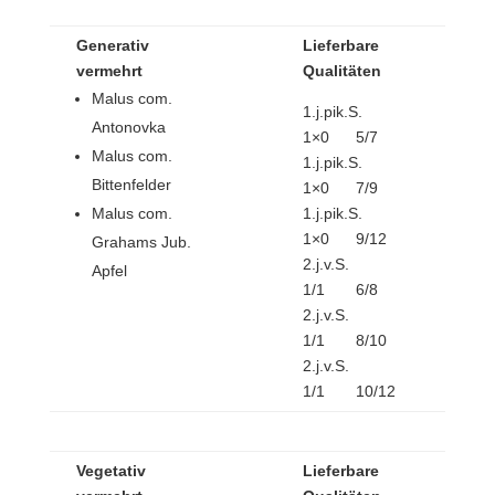
Generativ
Lieferbare
vermehrt
Qualitäten
Malus com.
1.j.pik.S.
Antonovka
1×0 5/7
Malus com.
1.j.pik.S.
Bittenfelder
1×0 7/9
Malus com.
1.j.pik.S.
1×0 9/12
Grahams Jub.
2.j.v.S.
Apfel
1/1 6/8
2.j.v.S.
1/1 8/10
2.j.v.S.
1/1 10/12
Vegetativ
Lieferbare